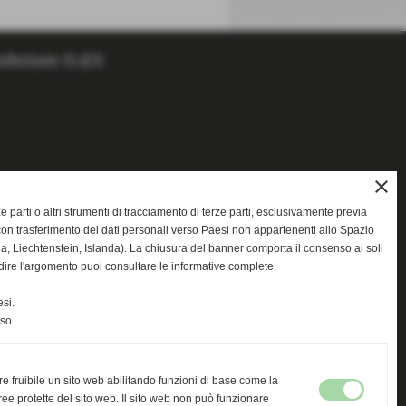
feriore O.d.V.
ettiva UE 2019/882)
close
rze parti o altri strumenti di tracciamento di terze parti, esclusivamente previa
on trasferimento dei dati personali verso Paesi non appartenenti allo Spazio
Liechtenstein, Islanda). La chiusura del banner comporta il consenso ai soli
ee in quanto non rientra nelle categorie
dire l'argomento puoi consultare le informative complete.
si.
nso
re fruibile un sito web abilitando funzioni di base come la
ee protette del sito web. Il sito web non può funzionare