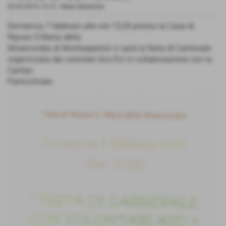
02-02-2016 12:12
-
News Generiche
Domenica 7 fabbraio alle ore 15,00 presso la Casa di
Riposo S.Maria della
Misericordia di Montespertoli ci sarà la festa di Carnevale
organizzata dai volontari Avo-Evi in collaborazione con la
Caritas
Parrocchiale.