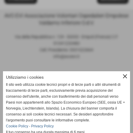
AVO EVI Associazione Volontari Ospedalieri Empolese
Valdarno Inferiore O.d.V.
Via della Repubblica n. 129 - 50053 - Empoli (Firenze) C.F.
91041220483
Cell. Presidente: 3331022664
info@avoevi.it
close
Requisito di accessibilità previsti dal D. Lgs.
Utilizziamo i cookies
82/2022 ( attuazione della direttiva UE
Il sito web utilizza cookie tecnici propri e di terze parti o altri strumenti di
2019/882)
tracciamento di terze parti, esclusivamente previa acquisizione del
consenso dell'utente, anche con trasferimento dei dati personali verso
Paesi non appartenenti allo Spazio Economico Europeo (SEE, ossia UE +
Norvegia, Liechtenstein, Islanda). La chiusura del banner comporta il
consenso ai soli cookie tecnici necessari. Se desideri approfondire
La nostra associazione, essendo una ODV, non è tenuta ai
l'argomento puoi consultare le informative complete.
requisiti di accessibilità in attuazione delle direttive europee in
Cookie Policy
-
Privacy Policy
Il tuo consenso ha una durata massima di 6 mesi.
quanto non rientra nelle categorie assoggettate data la natura