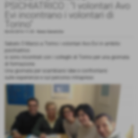
PSICHIATRICO : "I volontari Avo
Evi incontrano i volontari di
Torino"
06-03-2016 11:35
-
News Generiche
Sabato 5 Marzo a Torino i volontari Avo Evi in ambito
psichiatrico
si sono incontrati con i colleghi di Torino per una giornata
di formazione.
Una giornata per scambiarsi idee e confrontarsi
sulle esperienze e sul percorso intrapreso