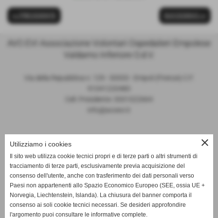
<< PRECEDENTE
SUCCESSIVO >>
AVO EVI Associazione Volontari Ospedalieri Empolese
Valdarno Inferiore O.d.V.
Via della Repubblica n. 129 - 50053 - Empoli (Firenze) C.F.
91041220483
Cell. Presidente: 3331022664
info@avoevi.it
close
Requisito di accessibilità previsti dal D. Lgs.
Utilizziamo i cookies
82/2022 ( attuazione della direttiva UE
Il sito web utilizza cookie tecnici propri e di terze parti o altri strumenti di
2019/882)
tracciamento di terze parti, esclusivamente previa acquisizione del
consenso dell'utente, anche con trasferimento dei dati personali verso
Paesi non appartenenti allo Spazio Economico Europeo (SEE, ossia UE +
Norvegia, Liechtenstein, Islanda). La chiusura del banner comporta il
consenso ai soli cookie tecnici necessari. Se desideri approfondire
La nostra associazione, essendo una ODV, non è tenuta ai
l'argomento puoi consultare le informative complete.