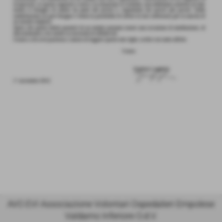
Invia
AVO EVI Associazione Volontari Ospedalieri Empolese
Valdarno Inferiore O.d.V.