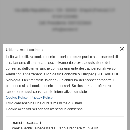
Via della Repubblica n. 129 - 50053 - Empoli (Firenze) C.F.
91041220483
Cell. Presidente: 3331022664
info@avoevi.it
close
Requisito di accessibilità previsti dal D. Lgs.
Utilizziamo i cookies
82/2022 ( attuazione della direttiva UE
Il sito web utilizza cookie tecnici propri e di terze parti o altri strumenti di
2019/882)
tracciamento di terze parti, esclusivamente previa acquisizione del
consenso dell'utente, anche con trasferimento dei dati personali verso
Paesi non appartenenti allo Spazio Economico Europeo (SEE, ossia UE +
Norvegia, Liechtenstein, Islanda). La chiusura del banner comporta il
consenso ai soli cookie tecnici necessari. Se desideri approfondire
La nostra associazione, essendo una ODV, non è tenuta ai
l'argomento puoi consultare le informative complete.
requisiti di accessibilità in attuazione delle direttive europee in
Cookie Policy
-
Privacy Policy
Il tuo consenso ha una durata massima di 6 mesi.
quanto non rientra nelle categorie assoggettate data la natura
Cookie accettati nel consenso: nessun consenso
dell'associazione e delle sue attività di volontariato
tecnici necessari
I cookie tecnici e necessari aiutano a rendere fruibile un